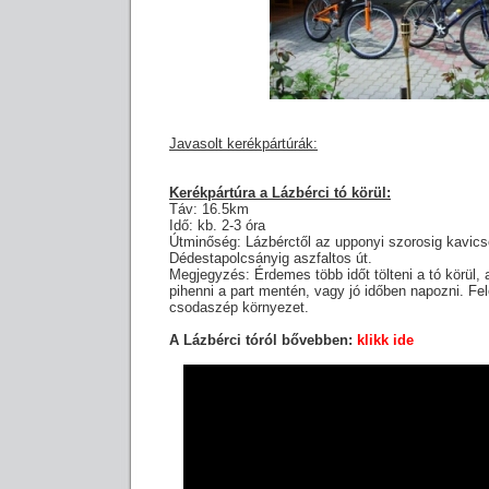
Javasolt kerékpártúrák:
Kerékpártúra a Lázbérci tó körül:
Táv: 16.5km
Idő: kb. 2-3 óra
Útminőség: Lázbérctől az upponyi szorosig kavicso
Dédestapolcsányig aszfaltos út.
Megjegyzés: Érdemes több időt tölteni a tó körül, 
pihenni a part mentén, vagy jó időben napozni. Fel
csodaszép környezet.
A Lázbérci tóról bővebben:
klikk ide