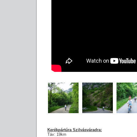
Kerékpártúra Szilvásváradra:
Táv: 19km