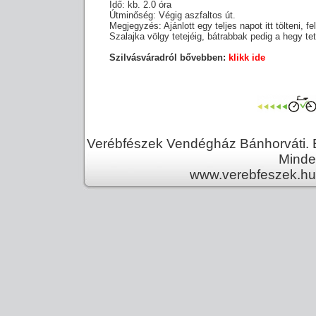
Idő: kb. 2.0 óra
Útminőség: Végig aszfaltos út.
Megjegyzés: Ajánlott egy teljes napot itt tölteni, f
Szalajka völgy tetejéig, bátrabbak pedig a hegy tete
Szilvásváradról bővebben:
klikk ide
Verébfészek Vendégház Bánhorváti. E
Minden
www.verebfeszek.hu 