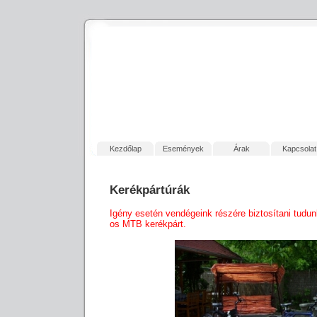
Kezdőlap
Események
Árak
Kapcsolat
Kerékpártúrák
Igény esetén vendégeink részére biztosítani tudunk
os MTB kerékpárt.