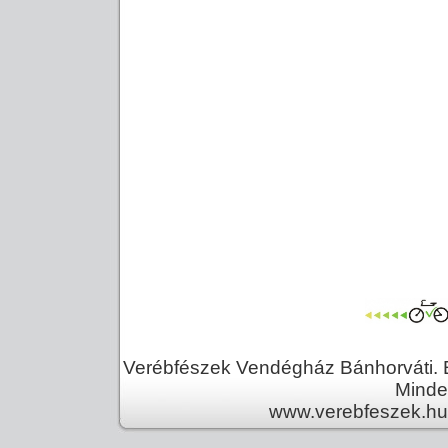
Verébfészek Vendégház Bánhorváti. E
Minden
www.verebfeszek.hu 